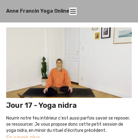
Anne Francin Yoga Online
Jour 17 - Yoga nidra
Nourrir notre feu intérieur c'est aussi parfois savoir se reposer,
se ressourcer. Je vous propose donc cette petit session de
yoga nidra, en miroir du rituel d'écriture précédent.
Le yoga nidra (sommeil en sanskrit) nous procure une
En savoir plus