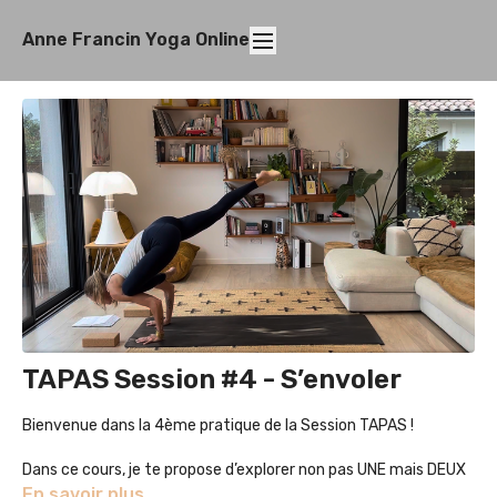
Anne Francin Yoga Online
TAPAS Session #4 - S’envoler
Bienvenue dans la 4ème pratique de la Session TAPAS !
Dans ce cours, je te propose d’explorer non pas UNE mais DEUX
postures d’équilibre sur les mains : la première est Eka Pada
En savoir plus