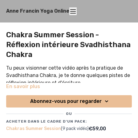
Anne Francin Yoga Online
Chakra Summer Session -
Réflexion intérieure Svadhisthana
Chakra
Tu peux visionner cette vidéo après ta pratique de
Svadhisthana Chakra, je te donne quelques pistes de
réflexion intérieure et d'écriture.
En savoir plus
Svadhisthana Chakra est symboliquement relié à
notre créativité, à la façon dont nous créons des liens
Abonnez-vous pour regarder
et de la cohérence dans les différentes dimensions de
OU
notre vie. "SVA" en sanskrit peut être traduit par le soi,
ACHETER DANS LE CADRE D'UN PACK:
ce chakra est donc la maison du soi, ou notre jardin
€59,00
Chakras Summer Session
(9 pack vidéo)
intérieur...