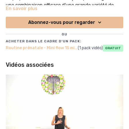
une combinaison efficace d'une grande variété de
En savoir plus
mouvements : tu y trouveras un warm-up, de la
Le tout en un peu plus de 15 minutes seulement !
mobilité, du renforcement du bas du corps, et tu
Abonnez-vous pour regarder
pourras même prendre le temps de te connecter avec
ton bébé...
OU
ACHETER DANS LE CADRE D'UN PACK:
Routine prénatale - Mini flow 15 minutes
(1 pack vidéo)
Gratuit
Vidéos associées