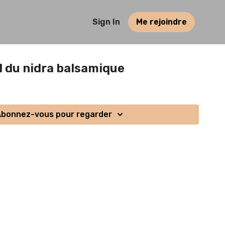
Sign In
Me rejoindre
el du nidra balsamique
bonnez-vous pour regarder