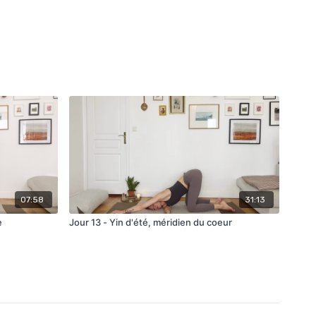
07:58
31:13
e
Jour 13 - Yin d'été, méridien du coeur