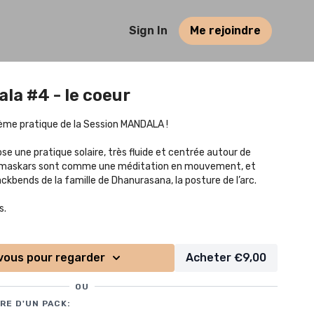
Sign In
Me rejoindre
la #4 - le coeur
ème pratique de la Session MANDALA !
ose une pratique solaire, très fluide et centrée autour de
 Namaskars sont comme une méditation en mouvement, et
ckbends de la famille de Dhanurasana, la posture de l’arc.
s.
ette playlist
que j'ai créée spécialement !
ous pour regarder
Acheter €9,00
OU
RE D'UN PACK: