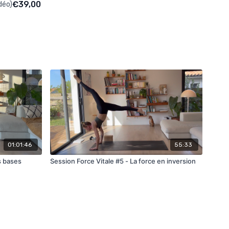
€39,00
déo)
01:01:46
55:33
s bases
Session Force Vitale #5 - La force en inversion