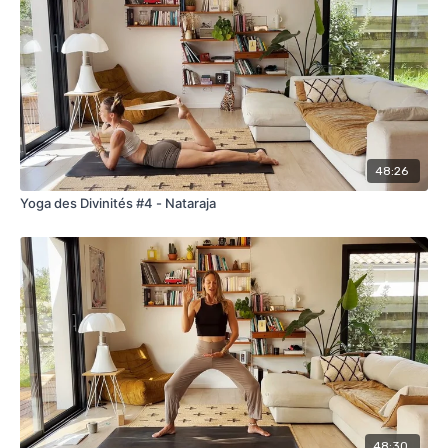
48:26
Yoga des Divinités #4 - Nataraja
48:30