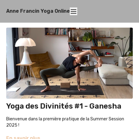
Anne Francin Yoga Online
Yoga des Divinités #1 - Ganesha
Bienvenue dans la première pratique de la Summer Session
2025 !
Dans ce cours, je te propose une pratique de Prana Vinyasa
En savoir plus