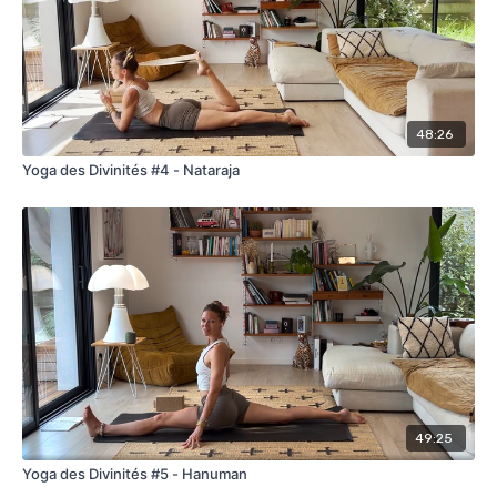
48:26
Yoga des Divinités #4 - Nataraja
49:25
Yoga des Divinités #5 - Hanuman