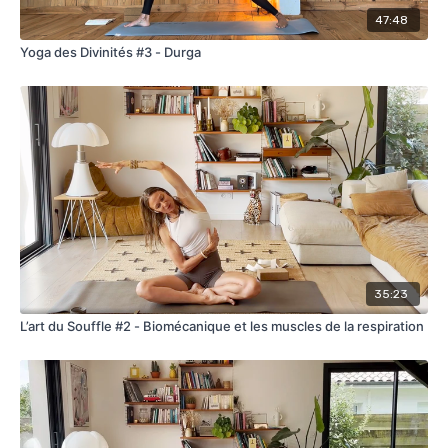
20 à 40 secondes : Besoin d’améliorations mécaniques
47:48
(mauvais contrôle de la respiration)
Yoga des Divinités #3 - Durga
40 à 60 secondes : Moyen
60 à 80 secondes : Entraînement
80 secondes et plus : Excellent
35:23
L’art du Souffle #2 - Biomécanique et les muscles de la respiration