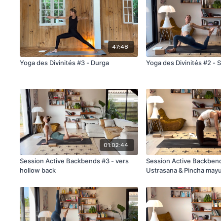
47:48
Yoga des Divinités #3 - Durga
Yoga des Divinités #2 - 
01:02:44
Session Active Backbends #3 - vers
Session Active Backbend
hollow back
Ustrasana & Pincha may