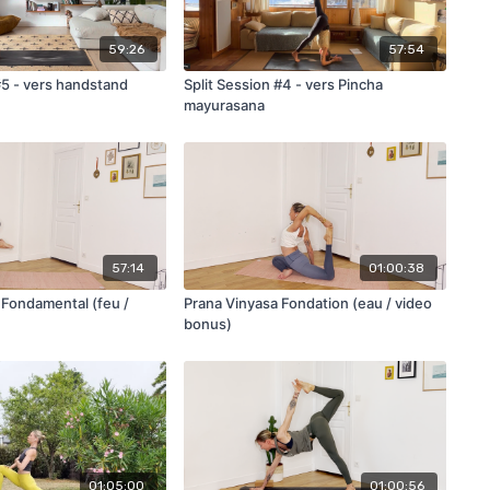
59:26
57:54
#5 - vers handstand
Split Session #4 - vers Pincha
mayurasana
57:14
01:00:38
 Fondamental (feu /
Prana Vinyasa Fondation (eau / video
bonus)
01:05:00
01:00:56