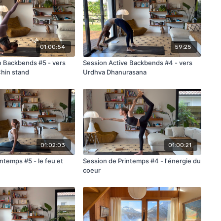
01:00:54
59:25
e Backbends #5 - vers
Session Active Backbends #4 - vers
Chin stand
Urdhva Dhanurasana
01:02:03
01:00:21
ntemps #5 - le feu et
Session de Printemps #4 - l'énergie du
coeur