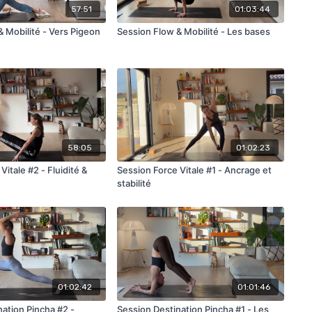
57:51
01:03:44
Session Flow & Mobilité - Vers Pigeon
Session Flow & Mobilité - Les bases
58:05
01:02:23
Vitale #2 - Fluidité &
Session Force Vitale #1 - Ancrage et
stabilité
01:02:42
01:01:46
nation Pincha #2 -
Session Destination Pincha #1 - Les