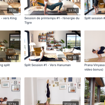
57:31
59:14
 - vers King
Session de printemps #1 - l’énergie du
Split session 
Tigre
54:53
54:32
ng split
Split Session #1 - Vers Hanuman
Prana Vinyasa
video bonus)
57:36
01:02:06