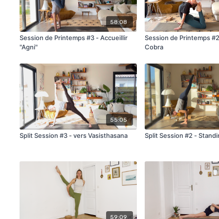
58:08
Session de Printemps #3 - Accueillir
Session de Printemps #2
"Agni"
Cobra
55:05
Split Session #3 - vers Vasisthasana
Split Session #2 - Standi
59:09