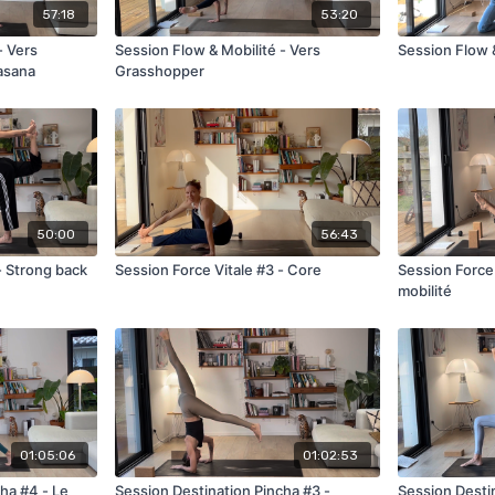
57:18
53:20
Session Flow & Mobilité - Vers
asana
Grasshopper
50:00
56:43
- Strong back
Session Force Vitale #3 - Core
Session Force 
mobilité
01:05:06
01:02:53
ha #4 - Le
Session Destination Pincha #3 -
Session Desti