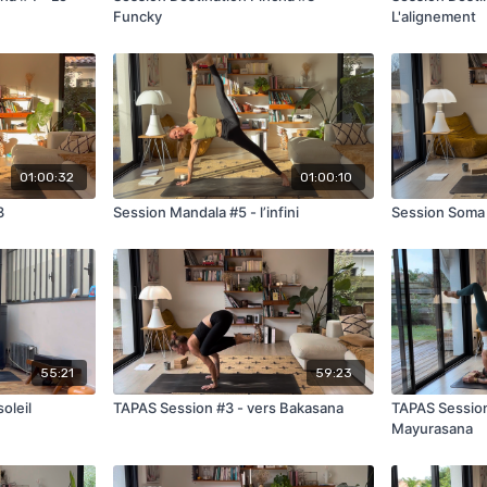
Funcky
L'alignement
01:00:32
01:00:10
3
Session Mandala #5 - l’infini
Session Soma
55:21
59:23
oleil
TAPAS Session #3 - vers Bakasana
TAPAS Session
Mayurasana