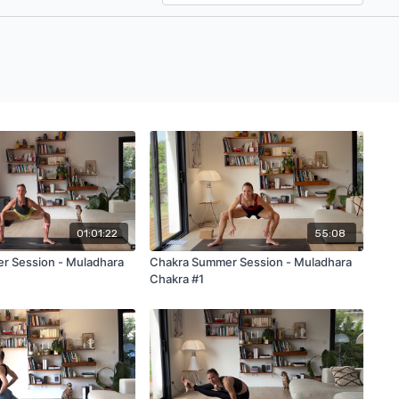
01:01:22
55:08
r Session - Muladhara
Chakra Summer Session - Muladhara
Chakra #1