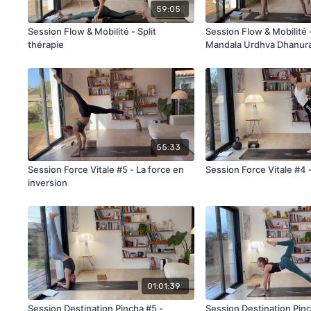
59:05
Session Flow & Mobilité - Split
Session Flow & Mobilité - Vers
thérapie
Mandala Urdhva Dhanur
55:33
Session Force Vitale #5 - La force en
Session Force Vitale #4 
inversion
01:01:39
Session Destination Pincha #5 -
Session Destination Pinc