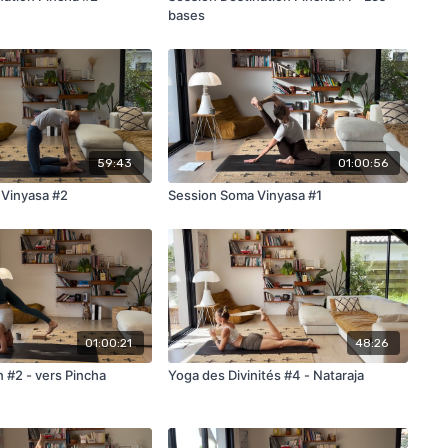
bases
59:43
01:00:56
 Vinyasa #2
Session Soma Vinyasa #1
01:00:21
48:26
 #2 - vers Pincha
Yoga des Divinités #4 - Nataraja