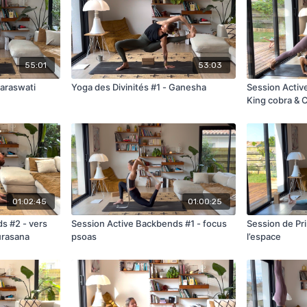
55:01
53:03
Saraswati
Yoga des Divinités #1 - Ganesha
Session Activ
King cobra & 
01:02:45
01:00:25
s #2 - vers
Session Active Backbends #1 - focus
Session de Pri
urasana
psoas
l’espace