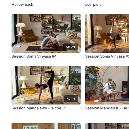
Hollow back
scorpion
58:31
Session Soma Vinyasa #4
Session Soma Vinyasa #
57:21
Session Mandala #4 - le coeur
Session Mandala #3 - le s