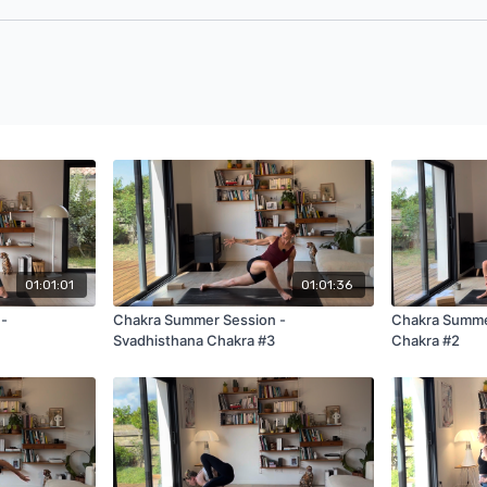
01:01:01
01:01:36
 -
Chakra Summer Session -
Chakra Summe
Svadhisthana Chakra #3
Chakra #2