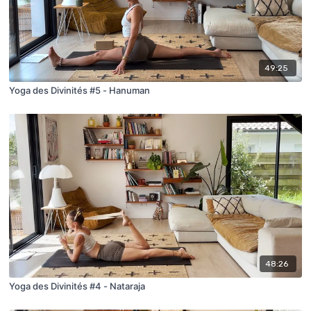
49:25
Yoga des Divinités #5 - Hanuman
48:26
Yoga des Divinités #4 - Nataraja