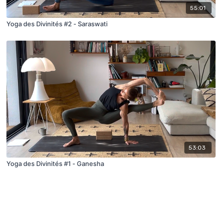
55:01
Yoga des Divinités #2 - Saraswati
53:03
Yoga des Divinités #1 - Ganesha