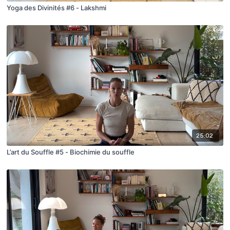
Yoga des Divinités #6 - Lakshmi
25:02
L’art du Souffle #5 - Biochimie du souffle